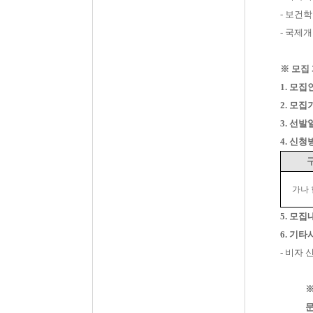
-
보건학
-
국제개
※
모집
1.
모집
2.
모집
3.
선발
4.
신청
가나
5.
모집
6.
기타
-
비자 
문