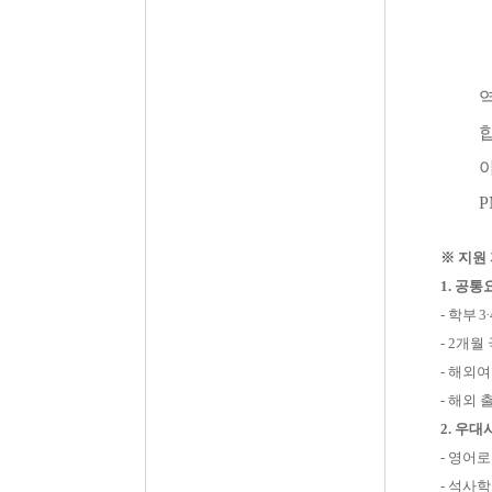
P
※
지원
1.
공통
-
학부
3·
- 2
개월 
-
해외여
-
해외 
2.
우대
-
영어로
-
석사학