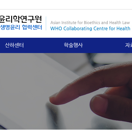
산하센터
학술행사
자
국제보건법 센터
행사안내
연구
첨단의과학 센터
갤러리
학회
의료분쟁소송 센터
학
노인∙정신보건센터