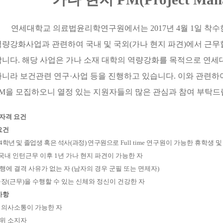
연세대학교 의료법윤리학연구원에서는
2017
년
4
월
1
일 착수
역량강화사업과 관련하여 국내 및 국외
(
가나 현지 파견
)
에서 근무
합니다
.
해당 사업은 가나 소재 대학의 역량강화를 목적으로 연
아니라 보건관련 연구
·
사업 등을 진행하고 있습니다
.
이와 관련하
M
을 모집하오니 열정 있는 지원자들의 많은 관심과 참여 부탁
 자격 요건
요건
4
학년 및 졸업생 혹은 석사
(
과정
)
연구원으로
Full time
연구원이 가능한 휴학생 
국내 인턴근무 이후
1
년 가나 현지 파견이 가능한 자
행에 결격 사유가 없는 자
(
남자의 경우 군필 또는 면제자
)
출장
(
근무
)
을 수행할 수 있는 신체와 정신이 건강한 자
사항
 의사소통이 가능한 자
위 소지자