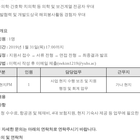
·
의학
·
간호학
·
치의학 등 의학 및 보건계열 전공자 우대
발협력 및 개발도상국 해외봉사활동 경험자 우대
 개요
인원
: 1
명
기간
:
2019
년
1
월 31
일
(
목
) 17:00
까지
일정
:
지원서 접수
→
서류 전형
→
면접 전형
→
최종결과 발표
방법
:
이력서 작성 후 이메일 제출
(swkim1219@yuhs.ac)
구분
인원
담당업무
근무지
사업 현지 수행 보조 및 지원
 현지
PM
1
가나 현지
행정 및 회계 업무
내용
사항
신청 수수료
,
항공권 및 체재비
, 4
대 보험지원
,
현지 기숙사 제공 등 업무에 필요한
※
자세한 문의는 아래의 연락처로 연락주시기 바랍니다
.
의 및 연락처