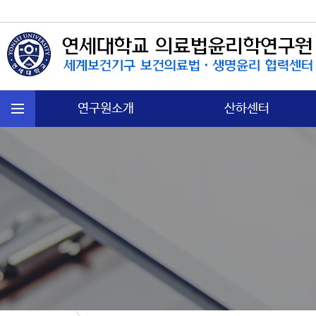
연구원소개
산하센터
연혁
국제보건법 센터
주요활동
첨단의과학 센터
운영규정
의료분쟁소송 센터
오시는길
노인∙정신보건센터