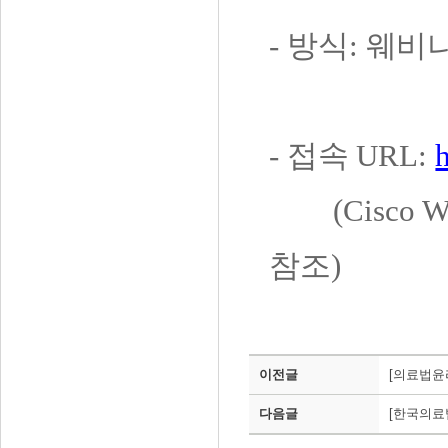
-
방식
:
웨비
-
접속
URL:
(Cisco Web
참조
)
이전글
[의료법윤
다음글
[한국의료