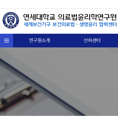
연구원소개
산하센터
연혁
국제보건법 센터
주요활동
첨단의과학 센터
운영규정
의료분쟁소송 센터
오시는길
노인∙정신보건센터