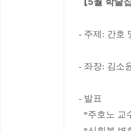
5
【
월 학술
-
주제
:
간호 
-
좌장
:
김소윤
-
발표
*주호노 교
*신희복 변