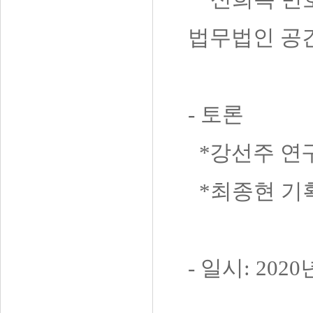
법무법인 공
-
토론
*강선주 연
*최종현 기
-
일시
: 2020