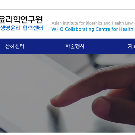
산하센터
학술행사
자
국제보건법 센터
행사안내
연구
첨단의과학 센터
갤러리
학회
의료분쟁소송 센터
학
노인∙정신보건센터