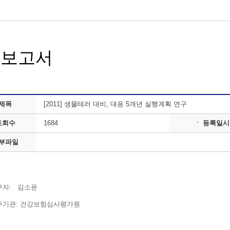
구보고서
 제목
[2011] 생물테러 대비, 대응 5개년 실행계획 연구
조회수
1684
ㆍ 등록일시
첨부파일
구자: 김소윤
기관: ​​건강보험심사평가원