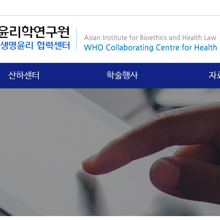
산하센터
학술행사
자
국제보건법 센터
행사안내
연구
첨단의과학 센터
갤러리
학회
의료분쟁소송 센터
학
노인∙정신보건센터