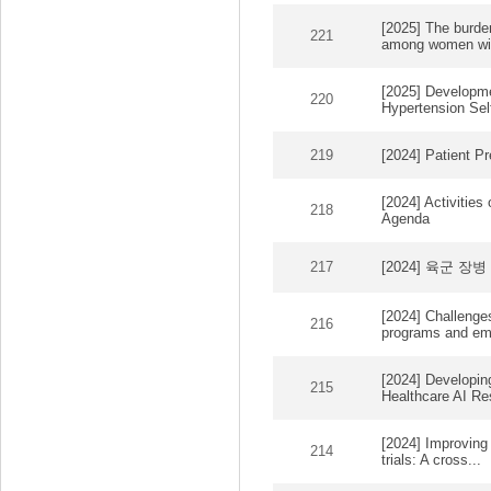
[2025] The burde
221
among women with
[2025] Developme
220
Hypertension Self
219
[2024] Patient P
[2024] Activities
218
Agenda
217
[2024] 육군 장
[2024] Challenges
216
programs and eme
[2024] Developin
215
Healthcare AI Res
[2024] Improving 
214
trials: A cross...