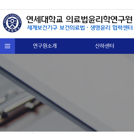
연구원소개
산하센터
연혁
국제보건법 센터
주요활동
첨단의과학 센터
운영규정
의료분쟁소송 센터
오시는길
노인∙정신보건센터