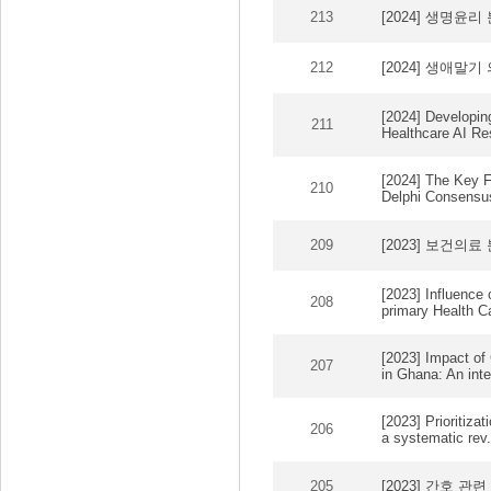
213
[2024] 생명윤
212
[2024] 생애말
[2024] Developin
211
Healthcare AI Res
[2024] The Key F
210
Delphi Consensu
209
[2023] 보건의
[2023] Influence 
208
primary Health Ca
[2023] Impact of
207
in Ghana: An inter
[2023] Prioritiza
206
a systematic rev.
205
[2023] 간호 