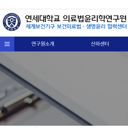
연구원소개
산하센터
연혁
국제보건법 센터
주요활동
첨단의과학 센터
운영규정
의료분쟁소송 센터
오시는길
노인∙정신보건센터