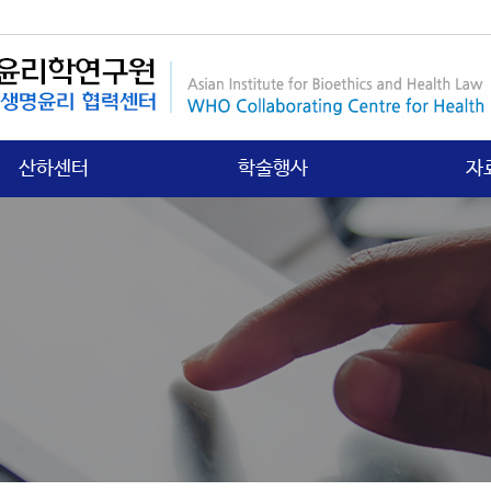
산하센터
학술행사
자
국제보건법 센터
행사안내
연구
첨단의과학 센터
갤러리
학회
의료분쟁소송 센터
학
노인∙정신보건센터