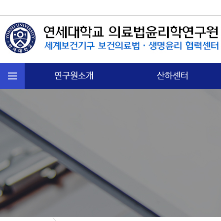
연구원소개
산하센터
연혁
국제보건법 센터
주요활동
첨단의과학 센터
운영규정
의료분쟁소송 센터
오시는길
노인∙정신보건센터