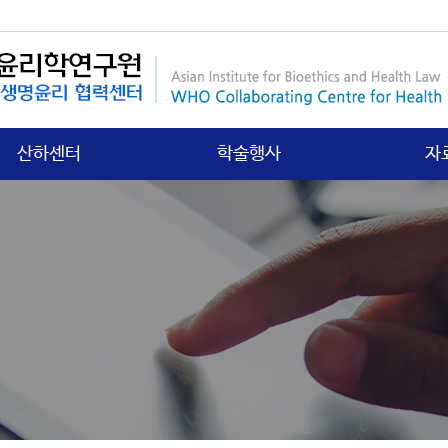
산하센터
학술행사
자
국제보건법 센터
행사안내
연구
첨단의과학 센터
갤러리
학회
의료분쟁소송 센터
학
노인∙정신보건센터