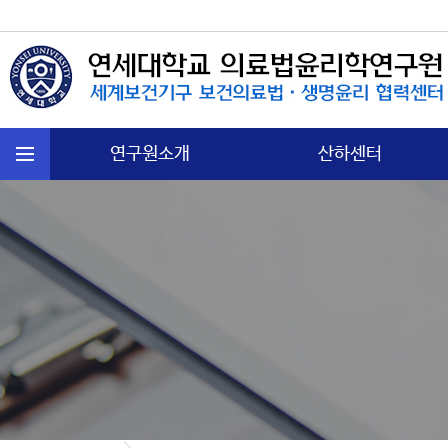
연구원소개
산하센터
연혁
국제보건법 센터
주요활동
첨단의과학 센터
운영규정
의료분쟁소송 센터
오시는길
노인∙정신보건센터