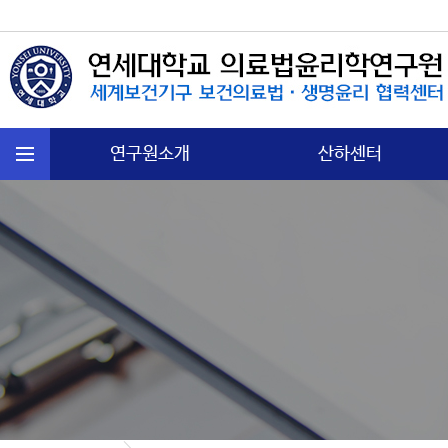
연구원소개
산하센터
연혁
국제보건법 센터
주요활동
첨단의과학 센터
운영규정
의료분쟁소송 센터
오시는길
노인∙정신보건센터