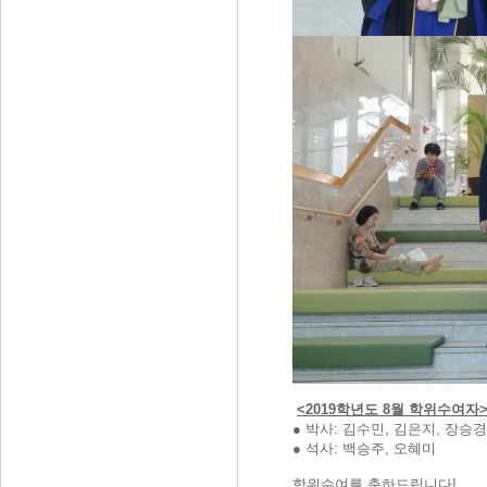
<2019학년도 8월 학위수여자
● 박사: 김수민, 김은지, 장승경
● 석사: 백승주, 오혜미
학위수여를 축하드립니다!