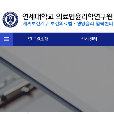
연구원소개
산하센터
연혁
국제보건법 센터
주요활동
첨단의과학 센터
운영규정
의료분쟁소송 센터
오시는길
노인∙정신보건센터