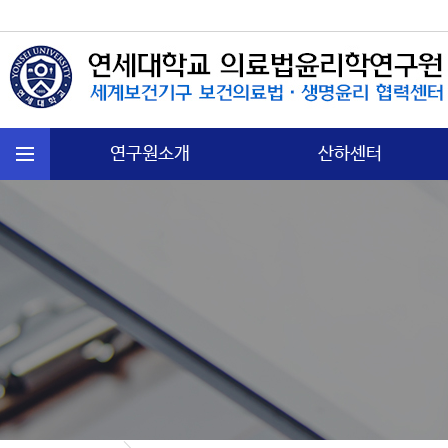
연구원소개
산하센터
연혁
국제보건법 센터
주요활동
첨단의과학 센터
운영규정
의료분쟁소송 센터
오시는길
노인∙정신보건센터