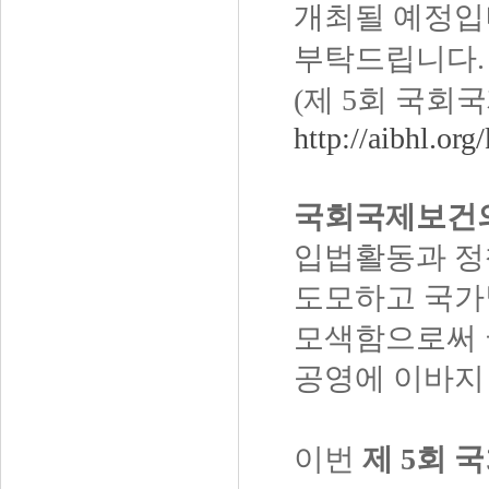
개최될 예정입
부탁드립니다
(제 5회
국회국
http://aibhl.or
국회국제보건의
입법활동과 정
도모하고 국가
모색함으로써 
공영에 이바지
이번
제
5
회 