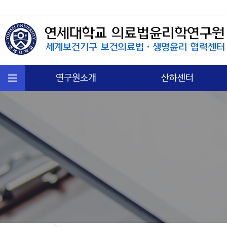
연구원소개
산하센터
연혁
국제보건법 센터
주요활동
첨단의과학 센터
운영규정
의료분쟁소송 센터
오시는길
노인∙정신보건센터