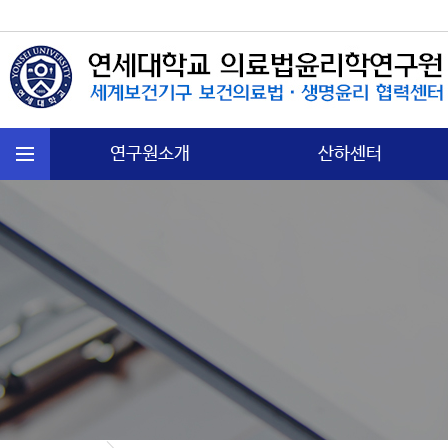
연구원소개
산하센터
연혁
국제보건법 센터
주요활동
첨단의과학 센터
운영규정
의료분쟁소송 센터
오시는길
노인∙정신보건센터