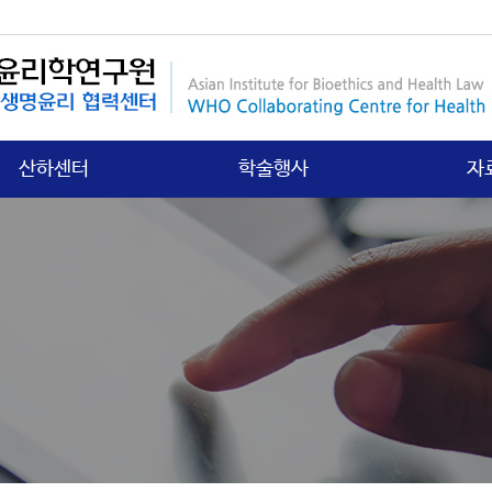
산하센터
학술행사
자
국제보건법 센터
행사안내
연구
첨단의과학 센터
갤러리
학회
의료분쟁소송 센터
학
노인∙정신보건센터