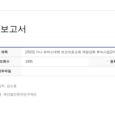
구보고서
 제목
[2022] 가나 유하스대학 보건의료교육 역량강화 후속사업(2
 조회수
1905
ㆍ 등
첨부파일
자: 김소윤
관: 재단법인한국연구재단