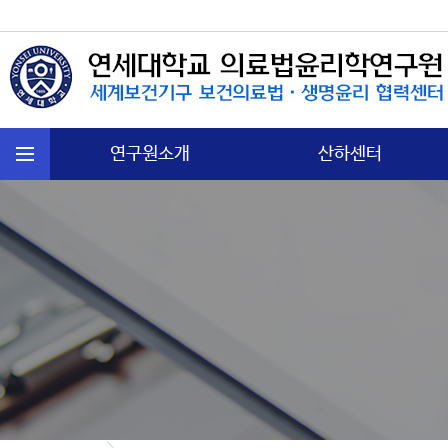
연구원소개
산하센터
연혁
국제보건법 센터
주요활동
첨단의과학 센터
운영규정
의료분쟁소송 센터
오시는길
노인∙정신보건센터