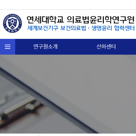
연구원소개
산하센터
연혁
국제보건법 센터
주요활동
첨단의과학 센터
운영규정
의료분쟁소송 센터
오시는길
노인∙정신보건센터