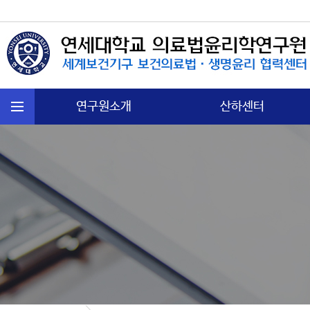
연구원소개
산하센터
연혁
국제보건법 센터
주요활동
첨단의과학 센터
운영규정
의료분쟁소송 센터
오시는길
노인∙정신보건센터