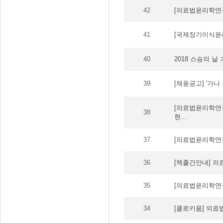
42
[의료법윤리학연구
41
[국제장기이식윤리
40
2018 스승의 날
39
[채용공고] '가나
[의료법윤리학연구
38
현...
37
[의료법윤리학연구
36
[책출간안내] 의
35
[의료법윤리학연구원
34
[콜로키움] 의료